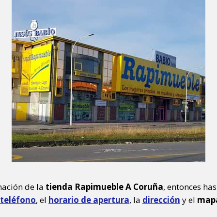
mación de la
tienda Rapimueble A Coruña
, entonces has
teléfono
, el
horario de apertura
, la
dirección
y el
mapa